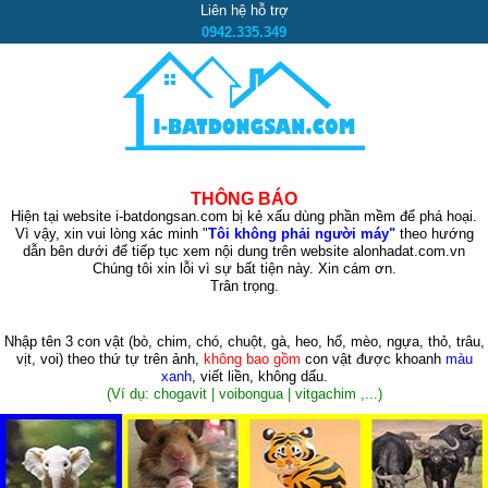
Liên hệ hỗ trợ
0942.335.349
THÔNG BÁO
Hiện tại website i-batdongsan.com bị kẻ xấu dùng phần mềm để phá hoại.
Vì vậy, xin vui lòng xác minh "
Tôi không phải người máy"
theo hướng
dẫn bên dưới để tiếp tục xem nội dung trên website alonhadat.com.vn
Chúng tôi xin lỗi vì sự bất tiện này. Xin cám ơn.
Trân trọng.
Nhập tên 3 con vật
(bò, chim, chó, chuột, gà, heo, hổ, mèo, ngựa, thỏ, trâu,
vịt, voi)
theo thứ tự trên ảnh,
không bao gồm
con vật được khoanh
màu
xanh
, viết liền, không dấu.
(Ví dụ: chogavit | voibongua | vitgachim ,...)