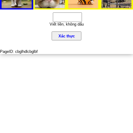
Viết liền, không dấu
Xác thực
PageID:
cbglhdlcbglbf