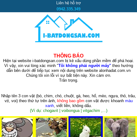
Liên hệ hỗ trợ
0942.335.349
THÔNG BÁO
Hiện tại website i-batdongsan.com bị kẻ xấu dùng phần mềm để phá hoại.
Vì vậy, xin vui lòng xác minh "
Tôi không phải người máy"
theo hướng
dẫn bên dưới để tiếp tục xem nội dung trên website alonhadat.com.vn
Chúng tôi xin lỗi vì sự bất tiện này. Xin cám ơn.
Trân trọng.
Nhập tên 3 con vật
(bò, chim, chó, chuột, gà, heo, hổ, mèo, ngựa, thỏ, trâu,
vịt, voi)
theo thứ tự trên ảnh,
không bao gồm
con vật được khoanh
màu
xanh
, viết liền, không dấu.
(Ví dụ: chogavit | voibongua | vitgachim ,...)