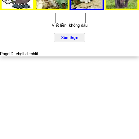
Viết liền, không dấu
Xác thực
PageID:
cbglhdlcbhlif