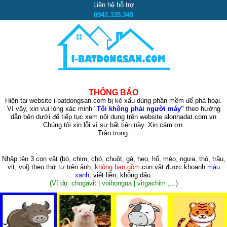
Liên hệ hỗ trợ
0942.335.349
THÔNG BÁO
Hiện tại website i-batdongsan.com bị kẻ xấu dùng phần mềm để phá hoại.
Vì vậy, xin vui lòng xác minh "
Tôi không phải người máy"
theo hướng
dẫn bên dưới để tiếp tục xem nội dung trên website alonhadat.com.vn
Chúng tôi xin lỗi vì sự bất tiện này. Xin cám ơn.
Trân trọng.
Nhập tên 3 con vật
(bò, chim, chó, chuột, gà, heo, hổ, mèo, ngựa, thỏ, trâu,
vịt, voi)
theo thứ tự trên ảnh,
không bao gồm
con vật được khoanh
màu
xanh
, viết liền, không dấu.
(Ví dụ: chogavit | voibongua | vitgachim ,...)