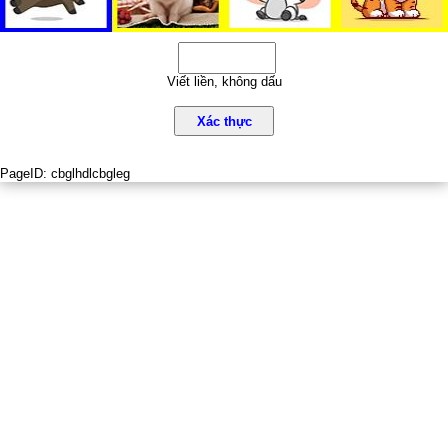
Viết liền, không dấu
Xác thực
PageID:
cbglhdlcbgleg