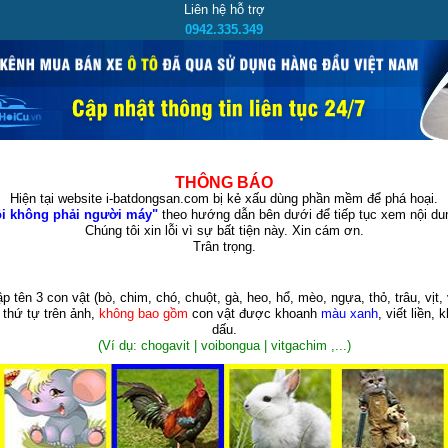
Liên hệ hỗ trợ
0942.335.349
THÔNG BÁO
Hiện tại website i-batdongsan.com bị kẻ xấu dùng phần mềm để phá hoại.
i không phải người máy"
theo hướng dẫn bên dưới để tiếp tục xem nội dun
Chúng tôi xin lỗi vì sự bất tiện này. Xin cám ơn.
Trân trọng.
p tên 3 con vật
(bò, chim, chó, chuột, gà, heo, hổ, mèo, ngựa, thỏ, trâu, vịt, 
 thứ tự trên ảnh,
không bao gồm
con vật được khoanh
màu xanh
, viết liền, 
dấu.
(Ví dụ: chogavit | voibongua | vitgachim ,...)