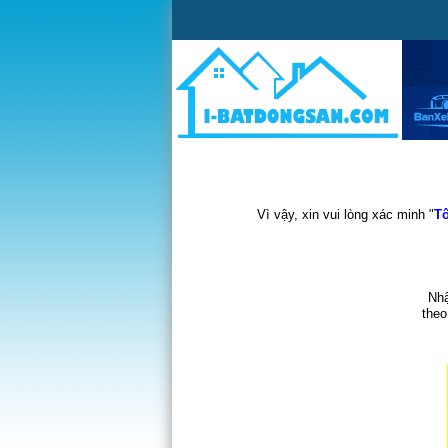
Vì vậy, xin vui lòng xác minh "
Tô
Nhậ
theo