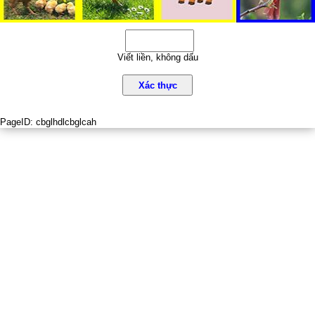
Viết liền, không dấu
Xác thực
PageID:
cbglhdlcbglcah