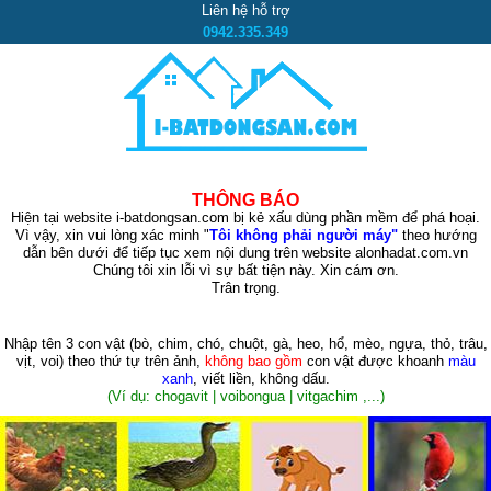
Liên hệ hỗ trợ
0942.335.349
THÔNG BÁO
Hiện tại website i-batdongsan.com bị kẻ xấu dùng phần mềm để phá hoại.
Vì vậy, xin vui lòng xác minh "
Tôi không phải người máy"
theo hướng
dẫn bên dưới để tiếp tục xem nội dung trên website alonhadat.com.vn
Chúng tôi xin lỗi vì sự bất tiện này. Xin cám ơn.
Trân trọng.
Nhập tên 3 con vật
(bò, chim, chó, chuột, gà, heo, hổ, mèo, ngựa, thỏ, trâu,
vịt, voi)
theo thứ tự trên ảnh,
không bao gồm
con vật được khoanh
màu
xanh
, viết liền, không dấu.
(Ví dụ: chogavit | voibongua | vitgachim ,...)