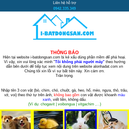
Liên hệ hỗ trợ
0942.335.349
THÔNG BÁO
Hiện tại website i-batdongsan.com bị kẻ xấu dùng phần mềm để phá hoại.
Vì vậy, xin vui lòng xác minh "
Tôi không phải người máy"
theo hướng
dẫn bên dưới để tiếp tục xem nội dung trên website alonhadat.com.vn
Chúng tôi xin lỗi vì sự bất tiện này. Xin cám ơn.
Trân trọng.
Nhập tên 3 con vật
(bò, chim, chó, chuột, gà, heo, hổ, mèo, ngựa, thỏ, trâu,
vịt, voi)
theo thứ tự trên ảnh,
không bao gồm
con vật được khoanh
màu
xanh
, viết liền, không dấu.
(Ví dụ: chogavit | voibongua | vitgachim ,...)