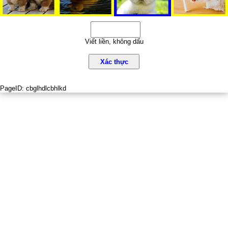
Viết liền, không dấu
Xác thực
PageID:
cbglhdlcbhlkd