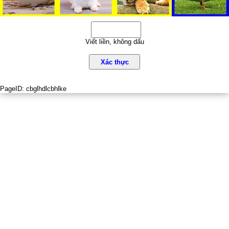
Viết liền, không dấu
Xác thực
PageID:
cbglhdlcbhlke