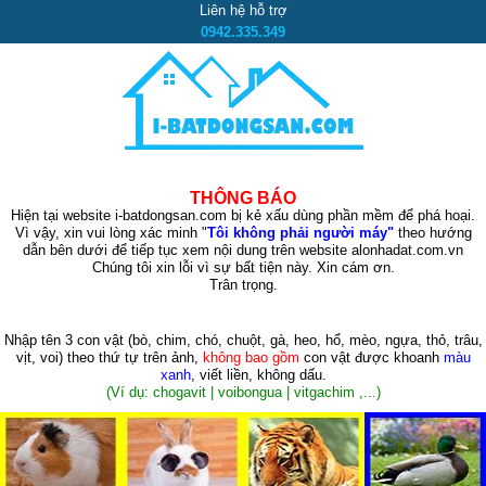
Liên hệ hỗ trợ
0942.335.349
THÔNG BÁO
Hiện tại website i-batdongsan.com bị kẻ xấu dùng phần mềm để phá hoại.
Vì vậy, xin vui lòng xác minh "
Tôi không phải người máy"
theo hướng
dẫn bên dưới để tiếp tục xem nội dung trên website alonhadat.com.vn
Chúng tôi xin lỗi vì sự bất tiện này. Xin cám ơn.
Trân trọng.
Nhập tên 3 con vật
(bò, chim, chó, chuột, gà, heo, hổ, mèo, ngựa, thỏ, trâu,
vịt, voi)
theo thứ tự trên ảnh,
không bao gồm
con vật được khoanh
màu
xanh
, viết liền, không dấu.
(Ví dụ: chogavit | voibongua | vitgachim ,...)