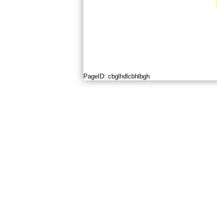
PageID:
cbglhdlcbhlbgh