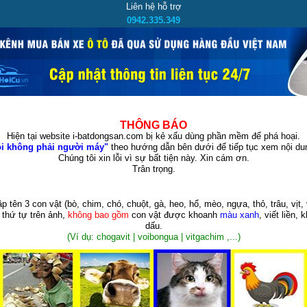
Liên hệ hỗ trợ
0942.335.349
THÔNG BÁO
Hiện tại website i-batdongsan.com bị kẻ xấu dùng phần mềm để phá hoại.
i không phải người máy"
theo hướng dẫn bên dưới để tiếp tục xem nội dun
Chúng tôi xin lỗi vì sự bất tiện này. Xin cám ơn.
Trân trọng.
p tên 3 con vật
(bò, chim, chó, chuột, gà, heo, hổ, mèo, ngựa, thỏ, trâu, vịt, 
 thứ tự trên ảnh,
không bao gồm
con vật được khoanh
màu xanh
, viết liền, 
dấu.
(Ví dụ: chogavit | voibongua | vitgachim ,...)