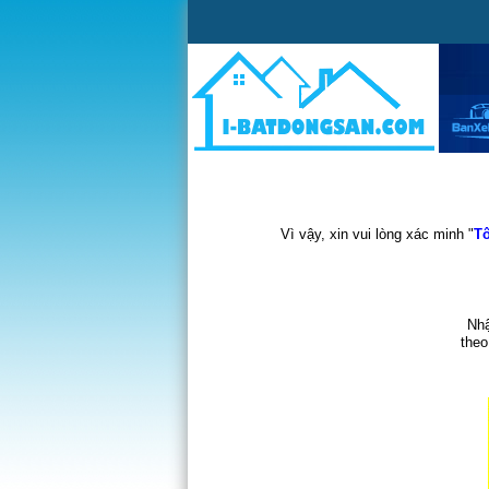
Vì vậy, xin vui lòng xác minh "
Tô
Nhậ
theo