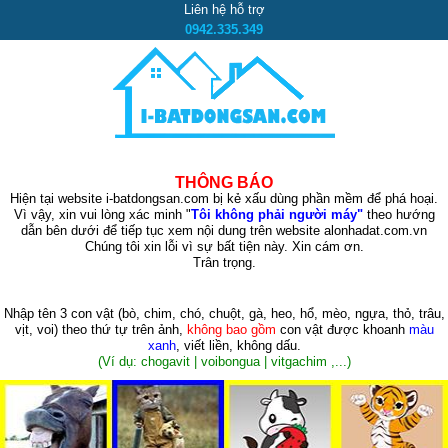
Liên hệ hỗ trợ
0942.335.349
THÔNG BÁO
Hiện tại website i-batdongsan.com bị kẻ xấu dùng phần mềm để phá hoại.
Vì vậy, xin vui lòng xác minh "
Tôi không phải người máy"
theo hướng
dẫn bên dưới để tiếp tục xem nội dung trên website alonhadat.com.vn
Chúng tôi xin lỗi vì sự bất tiện này. Xin cám ơn.
Trân trọng.
Nhập tên 3 con vật
(bò, chim, chó, chuột, gà, heo, hổ, mèo, ngựa, thỏ, trâu,
vịt, voi)
theo thứ tự trên ảnh,
không bao gồm
con vật được khoanh
màu
xanh
, viết liền, không dấu.
(Ví dụ: chogavit | voibongua | vitgachim ,...)