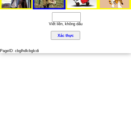
Viết liền, không dấu
Xác thực
PageID:
cbglhdlcbglcdi