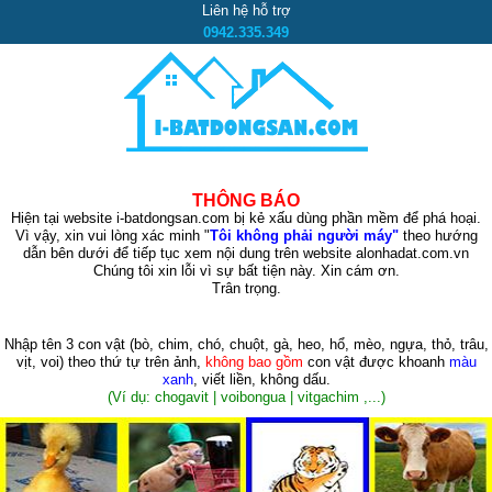
Liên hệ hỗ trợ
0942.335.349
THÔNG BÁO
Hiện tại website i-batdongsan.com bị kẻ xấu dùng phần mềm để phá hoại.
Vì vậy, xin vui lòng xác minh "
Tôi không phải người máy"
theo hướng
dẫn bên dưới để tiếp tục xem nội dung trên website alonhadat.com.vn
Chúng tôi xin lỗi vì sự bất tiện này. Xin cám ơn.
Trân trọng.
Nhập tên 3 con vật
(bò, chim, chó, chuột, gà, heo, hổ, mèo, ngựa, thỏ, trâu,
vịt, voi)
theo thứ tự trên ảnh,
không bao gồm
con vật được khoanh
màu
xanh
, viết liền, không dấu.
(Ví dụ: chogavit | voibongua | vitgachim ,...)