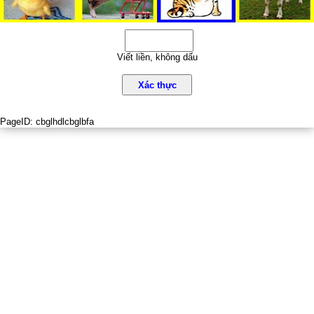
Viết liền, không dấu
Xác thực
PageID:
cbglhdlcbglbfa