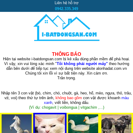
Liên hệ hỗ trợ
0942.335.349
THÔNG BÁO
Hiện tại website i-batdongsan.com bị kẻ xấu dùng phần mềm để phá hoại.
Vì vậy, xin vui lòng xác minh "
Tôi không phải người máy"
theo hướng
dẫn bên dưới để tiếp tục xem nội dung trên website alonhadat.com.vn
Chúng tôi xin lỗi vì sự bất tiện này. Xin cám ơn.
Trân trọng.
Nhập tên 3 con vật
(bò, chim, chó, chuột, gà, heo, hổ, mèo, ngựa, thỏ, trâu,
vịt, voi)
theo thứ tự trên ảnh,
không bao gồm
con vật được khoanh
màu
xanh
, viết liền, không dấu.
(Ví dụ: chogavit | voibongua | vitgachim ,...)