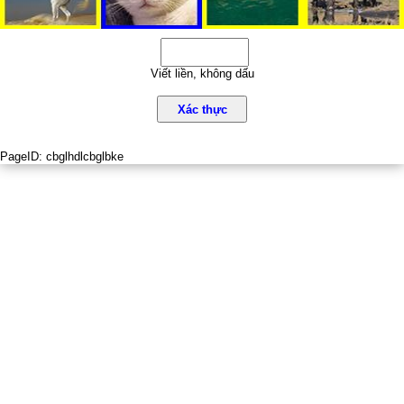
Viết liền, không dấu
Xác thực
PageID:
cbglhdlcbglbke