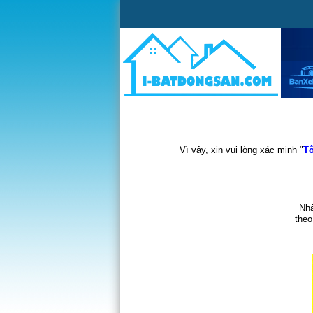
Vì vậy, xin vui lòng xác minh "
Tô
Nhậ
theo