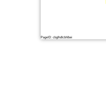
PageID:
cbglhdlcbhlbei