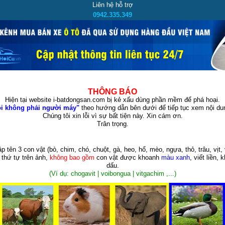
Liên hệ hỗ trợ
0942.335.349
THÔNG BÁO
Hiện tại website i-batdongsan.com bị kẻ xấu dùng phần mềm để phá hoại.
i không phải người máy"
theo hướng dẫn bên dưới để tiếp tục xem nội dun
Chúng tôi xin lỗi vì sự bất tiện này. Xin cám ơn.
Trân trọng.
p tên 3 con vật
(bò, chim, chó, chuột, gà, heo, hổ, mèo, ngựa, thỏ, trâu, vịt, 
 thứ tự trên ảnh,
không bao gồm
con vật được khoanh
màu xanh
, viết liền, 
dấu.
(Ví dụ: chogavit | voibongua | vitgachim ,...)