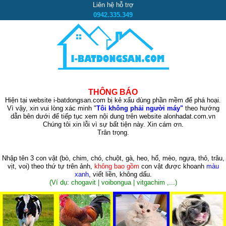
Liên hệ hỗ trợ
0942.335.349
THÔNG BÁO
Hiện tại website i-batdongsan.com bị kẻ xấu dùng phần mềm để phá hoại.
Vì vậy, xin vui lòng xác minh "
Tôi không phải người máy"
theo hướng
dẫn bên dưới để tiếp tục xem nội dung trên website alonhadat.com.vn
Chúng tôi xin lỗi vì sự bất tiện này. Xin cám ơn.
Trân trọng.
Nhập tên 3 con vật
(bò, chim, chó, chuột, gà, heo, hổ, mèo, ngựa, thỏ, trâu,
vịt, voi)
theo thứ tự trên ảnh,
không bao gồm
con vật được khoanh
màu
xanh
, viết liền, không dấu.
(Ví dụ: chogavit | voibongua | vitgachim ,...)