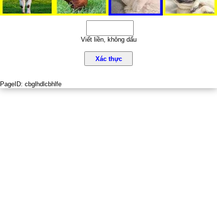
Viết liền, không dấu
Xác thực
PageID:
cbglhdlcbhlfe