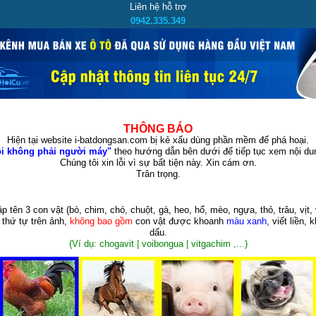
Liên hệ hỗ trợ
0942.335.349
THÔNG BÁO
Hiện tại website i-batdongsan.com bị kẻ xấu dùng phần mềm để phá hoại.
i không phải người máy"
theo hướng dẫn bên dưới để tiếp tục xem nội dun
Chúng tôi xin lỗi vì sự bất tiện này. Xin cám ơn.
Trân trọng.
p tên 3 con vật
(bò, chim, chó, chuột, gà, heo, hổ, mèo, ngựa, thỏ, trâu, vịt, 
 thứ tự trên ảnh,
không bao gồm
con vật được khoanh
màu xanh
, viết liền, 
dấu.
(Ví dụ: chogavit | voibongua | vitgachim ,...)