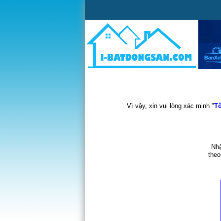
Vì vậy, xin vui lòng xác minh "
Tô
Nhậ
theo