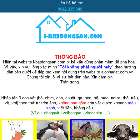
Liên hệ hỗ trợ
0942.335.349
THÔNG BÁO
Hiện tại website i-batdongsan.com bị kẻ xấu dùng phần mềm để phá hoại.
Vì vậy, xin vui lòng xác minh "
Tôi không phải người máy"
theo hướng
dẫn bên dưới để tiếp tục xem nội dung trên website alonhadat.com.vn
Chúng tôi xin lỗi vì sự bất tiện này. Xin cám ơn.
Trân trọng.
Nhập tên 3 con vật
(bò, chim, chó, chuột, gà, heo, hổ, mèo, ngựa, thỏ, trâu,
vịt, voi)
theo thứ tự trên ảnh,
không bao gồm
con vật được khoanh
màu
xanh
, viết liền, không dấu.
(Ví dụ: chogavit | voibongua | vitgachim ,...)