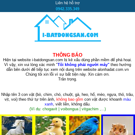
Liên hệ hỗ trợ
0942.335.349
THÔNG BÁO
Hiện tại website i-batdongsan.com bị kẻ xấu dùng phần mềm để phá hoại.
Vì vậy, xin vui lòng xác minh "
Tôi không phải người máy"
theo hướng
dẫn bên dưới để tiếp tục xem nội dung trên website alonhadat.com.vn
Chúng tôi xin lỗi vì sự bất tiện này. Xin cám ơn.
Trân trọng.
Nhập tên 3 con vật
(bò, chim, chó, chuột, gà, heo, hổ, mèo, ngựa, thỏ, trâu,
vịt, voi)
theo thứ tự trên ảnh,
không bao gồm
con vật được khoanh
màu
xanh
, viết liền, không dấu.
(Ví dụ: chogavit | voibongua | vitgachim ,...)