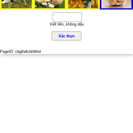
Viết liền, không dấu
Xác thực
PageID:
cbglhdlcbhlbhd