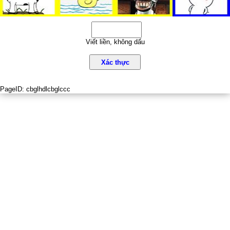
Viết liền, không dấu
Xác thực
PageID:
cbglhdlcbglccc