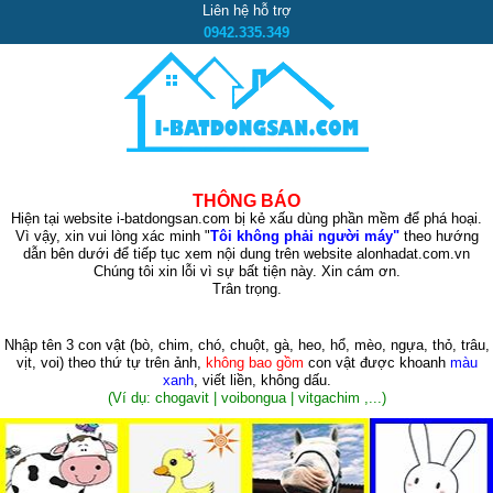
Liên hệ hỗ trợ
0942.335.349
THÔNG BÁO
Hiện tại website i-batdongsan.com bị kẻ xấu dùng phần mềm để phá hoại.
Vì vậy, xin vui lòng xác minh "
Tôi không phải người máy"
theo hướng
dẫn bên dưới để tiếp tục xem nội dung trên website alonhadat.com.vn
Chúng tôi xin lỗi vì sự bất tiện này. Xin cám ơn.
Trân trọng.
Nhập tên 3 con vật
(bò, chim, chó, chuột, gà, heo, hổ, mèo, ngựa, thỏ, trâu,
vịt, voi)
theo thứ tự trên ảnh,
không bao gồm
con vật được khoanh
màu
xanh
, viết liền, không dấu.
(Ví dụ: chogavit | voibongua | vitgachim ,...)