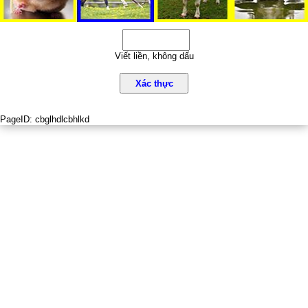
Viết liền, không dấu
Xác thực
PageID:
cbglhdlcbhlkd