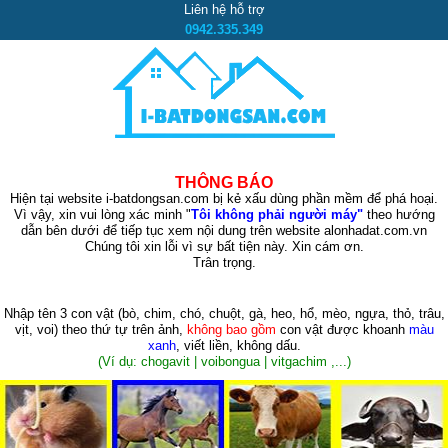
Liên hệ hỗ trợ
0942.335.349
THÔNG BÁO
Hiện tại website i-batdongsan.com bị kẻ xấu dùng phần mềm để phá hoại.
Vì vậy, xin vui lòng xác minh "
Tôi không phải người máy"
theo hướng
dẫn bên dưới để tiếp tục xem nội dung trên website alonhadat.com.vn
Chúng tôi xin lỗi vì sự bất tiện này. Xin cám ơn.
Trân trọng.
Nhập tên 3 con vật
(bò, chim, chó, chuột, gà, heo, hổ, mèo, ngựa, thỏ, trâu,
vịt, voi)
theo thứ tự trên ảnh,
không bao gồm
con vật được khoanh
màu
xanh
, viết liền, không dấu.
(Ví dụ: chogavit | voibongua | vitgachim ,...)