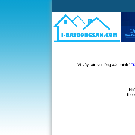
Vì vậy, xin vui lòng xác minh "
Tô
Nhậ
theo