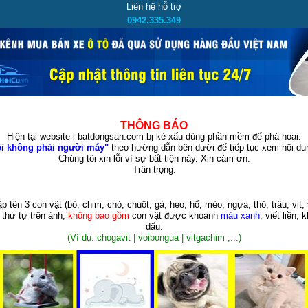
Liên hệ hỗ trợ
0942.335.349
THÔNG BÁO
Hiện tại website i-batdongsan.com bị kẻ xấu dùng phần mềm để phá hoại.
i không phải người máy"
theo hướng dẫn bên dưới để tiếp tục xem nội dun
Chúng tôi xin lỗi vì sự bất tiện này. Xin cám ơn.
Trân trọng.
p tên 3 con vật
(bò, chim, chó, chuột, gà, heo, hổ, mèo, ngựa, thỏ, trâu, vịt, 
 thứ tự trên ảnh,
không bao gồm
con vật được khoanh
màu xanh
, viết liền, 
dấu.
(Ví dụ: chogavit | voibongua | vitgachim ,...)