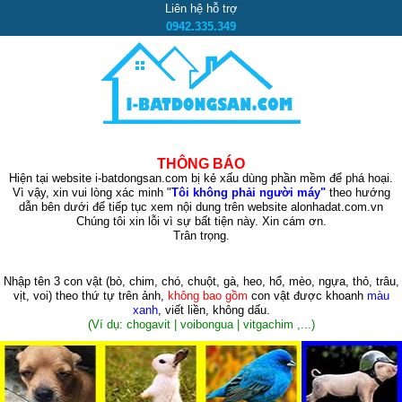
Liên hệ hỗ trợ
0942.335.349
THÔNG BÁO
Hiện tại website i-batdongsan.com bị kẻ xấu dùng phần mềm để phá hoại.
Vì vậy, xin vui lòng xác minh "
Tôi không phải người máy"
theo hướng
dẫn bên dưới để tiếp tục xem nội dung trên website alonhadat.com.vn
Chúng tôi xin lỗi vì sự bất tiện này. Xin cám ơn.
Trân trọng.
Nhập tên 3 con vật
(bò, chim, chó, chuột, gà, heo, hổ, mèo, ngựa, thỏ, trâu,
vịt, voi)
theo thứ tự trên ảnh,
không bao gồm
con vật được khoanh
màu
xanh
, viết liền, không dấu.
(Ví dụ: chogavit | voibongua | vitgachim ,...)