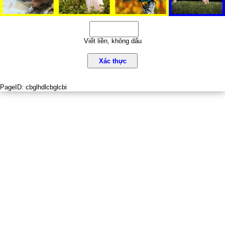
Viết liền, không dấu
Xác thực
PageID:
cbglhdlcbglcbi