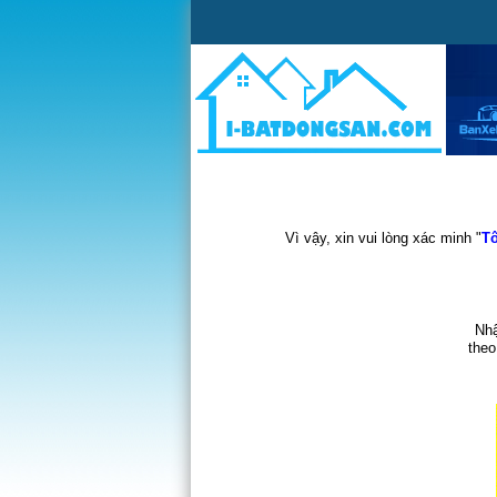
Vì vậy, xin vui lòng xác minh "
Tô
Nhậ
theo