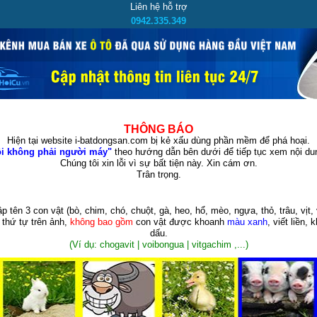
Liên hệ hỗ trợ
0942.335.349
THÔNG BÁO
Hiện tại website i-batdongsan.com bị kẻ xấu dùng phần mềm để phá hoại.
i không phải người máy"
theo hướng dẫn bên dưới để tiếp tục xem nội dun
Chúng tôi xin lỗi vì sự bất tiện này. Xin cám ơn.
Trân trọng.
p tên 3 con vật
(bò, chim, chó, chuột, gà, heo, hổ, mèo, ngựa, thỏ, trâu, vịt, 
 thứ tự trên ảnh,
không bao gồm
con vật được khoanh
màu xanh
, viết liền, 
dấu.
(Ví dụ: chogavit | voibongua | vitgachim ,...)