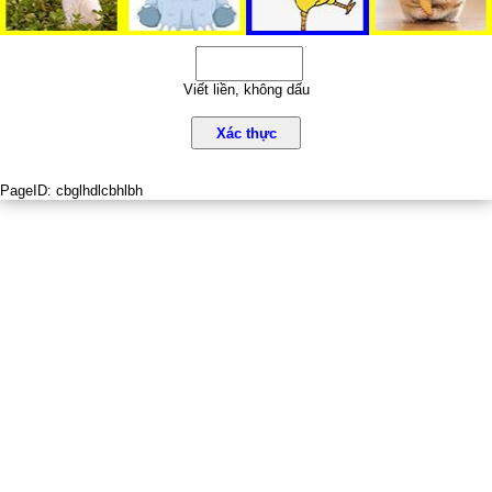
Viết liền, không dấu
Xác thực
PageID:
cbglhdlcbhlbh