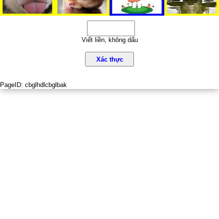
Viết liền, không dấu
Xác thực
PageID:
cbglhdlcbglbak