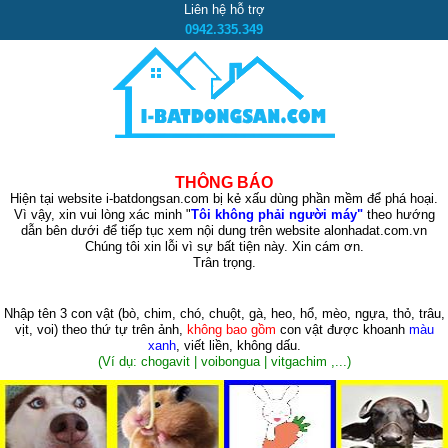
Liên hệ hỗ trợ
0942.335.349
THÔNG BÁO
Hiện tại website i-batdongsan.com bị kẻ xấu dùng phần mềm để phá hoại.
Vì vậy, xin vui lòng xác minh "
Tôi không phải người máy"
theo hướng
dẫn bên dưới để tiếp tục xem nội dung trên website alonhadat.com.vn
Chúng tôi xin lỗi vì sự bất tiện này. Xin cám ơn.
Trân trọng.
Nhập tên 3 con vật
(bò, chim, chó, chuột, gà, heo, hổ, mèo, ngựa, thỏ, trâu,
vịt, voi)
theo thứ tự trên ảnh,
không bao gồm
con vật được khoanh
màu
xanh
, viết liền, không dấu.
(Ví dụ: chogavit | voibongua | vitgachim ,...)