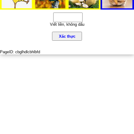
Viết liền, không dấu
Xác thực
PageID:
cbglhdlcbhlbfd