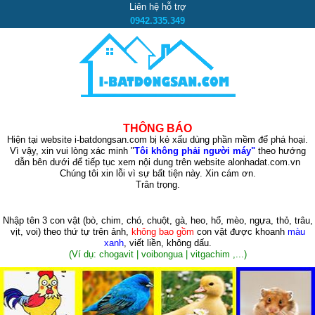
Liên hệ hỗ trợ
0942.335.349
THÔNG BÁO
Hiện tại website i-batdongsan.com bị kẻ xấu dùng phần mềm để phá hoại.
Vì vậy, xin vui lòng xác minh "
Tôi không phải người máy"
theo hướng
dẫn bên dưới để tiếp tục xem nội dung trên website alonhadat.com.vn
Chúng tôi xin lỗi vì sự bất tiện này. Xin cám ơn.
Trân trọng.
Nhập tên 3 con vật
(bò, chim, chó, chuột, gà, heo, hổ, mèo, ngựa, thỏ, trâu,
vịt, voi)
theo thứ tự trên ảnh,
không bao gồm
con vật được khoanh
màu
xanh
, viết liền, không dấu.
(Ví dụ: chogavit | voibongua | vitgachim ,...)