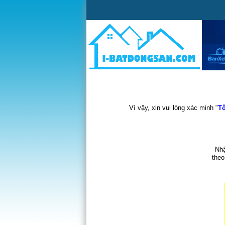
Vì vậy, xin vui lòng xác minh "
Tô
Nhậ
theo