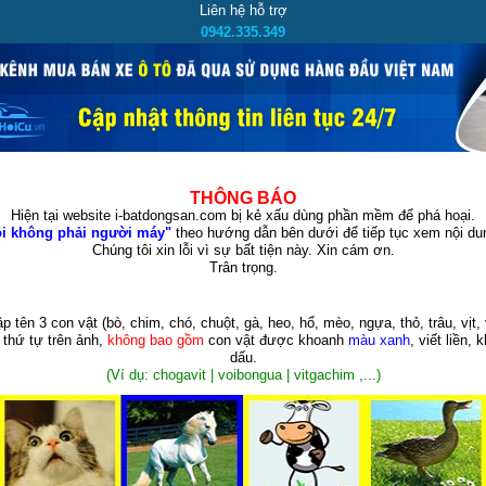
Liên hệ hỗ trợ
0942.335.349
THÔNG BÁO
Hiện tại website i-batdongsan.com bị kẻ xấu dùng phần mềm để phá hoại.
i không phải người máy"
theo hướng dẫn bên dưới để tiếp tục xem nội dun
Chúng tôi xin lỗi vì sự bất tiện này. Xin cám ơn.
Trân trọng.
p tên 3 con vật
(bò, chim, chó, chuột, gà, heo, hổ, mèo, ngựa, thỏ, trâu, vịt, 
 thứ tự trên ảnh,
không bao gồm
con vật được khoanh
màu xanh
, viết liền, 
dấu.
(Ví dụ: chogavit | voibongua | vitgachim ,...)