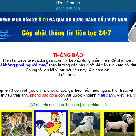
Liên hệ hỗ trợ
0942.335.349
THÔNG BÁO
Hiện tại website i-batdongsan.com bị kẻ xấu dùng phần mềm để phá hoại.
i không phải người máy"
theo hướng dẫn bên dưới để tiếp tục xem nội dun
Chúng tôi xin lỗi vì sự bất tiện này. Xin cám ơn.
Trân trọng.
p tên 3 con vật
(bò, chim, chó, chuột, gà, heo, hổ, mèo, ngựa, thỏ, trâu, vịt, 
 thứ tự trên ảnh,
không bao gồm
con vật được khoanh
màu xanh
, viết liền, 
dấu.
(Ví dụ: chogavit | voibongua | vitgachim ,...)