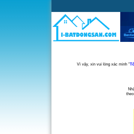
Vì vậy, xin vui lòng xác minh "
Tô
Nhậ
theo