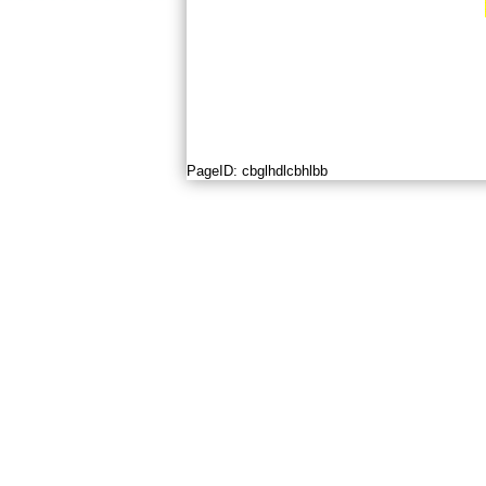
PageID:
cbglhdlcbhlbb