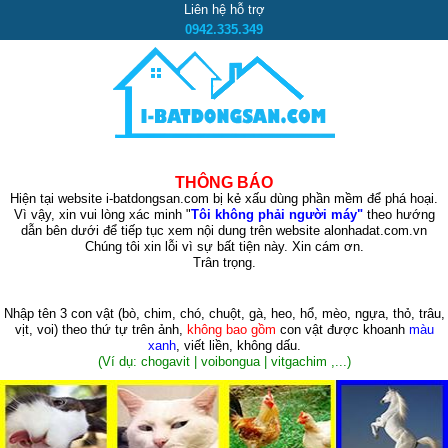
Liên hệ hỗ trợ
0942.335.349
THÔNG BÁO
Hiện tại website i-batdongsan.com bị kẻ xấu dùng phần mềm để phá hoại.
Vì vậy, xin vui lòng xác minh "
Tôi không phải người máy"
theo hướng
dẫn bên dưới để tiếp tục xem nội dung trên website alonhadat.com.vn
Chúng tôi xin lỗi vì sự bất tiện này. Xin cám ơn.
Trân trọng.
Nhập tên 3 con vật
(bò, chim, chó, chuột, gà, heo, hổ, mèo, ngựa, thỏ, trâu,
vịt, voi)
theo thứ tự trên ảnh,
không bao gồm
con vật được khoanh
màu
xanh
, viết liền, không dấu.
(Ví dụ: chogavit | voibongua | vitgachim ,...)