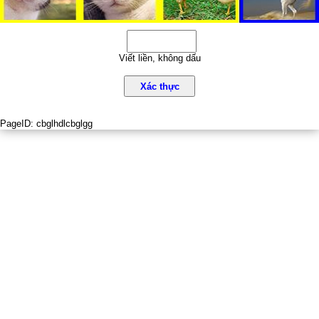
Viết liền, không dấu
Xác thực
PageID:
cbglhdlcbglgg