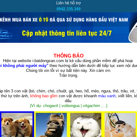
Liên hệ hỗ trợ
0942.335.349
THÔNG BÁO
Hiện tại website i-batdongsan.com bị kẻ xấu dùng phần mềm để phá hoại.
i không phải người máy"
theo hướng dẫn bên dưới để tiếp tục xem nội dun
Chúng tôi xin lỗi vì sự bất tiện này. Xin cám ơn.
Trân trọng.
p tên 3 con vật
(bò, chim, chó, chuột, gà, heo, hổ, mèo, ngựa, thỏ, trâu, vịt, 
 thứ tự trên ảnh,
không bao gồm
con vật được khoanh
màu xanh
, viết liền, 
dấu.
(Ví dụ: chogavit | voibongua | vitgachim ,...)