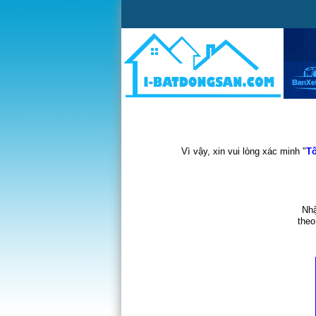
Vì vậy, xin vui lòng xác minh "
Tô
Nhậ
theo