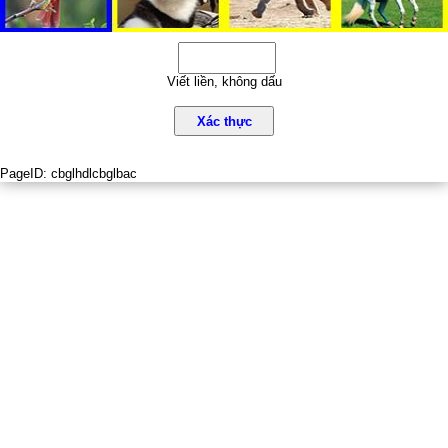
Viết liền, không dấu
Xác thực
PageID:
cbglhdlcbglbac