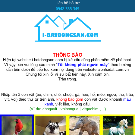
Liên hệ hỗ trợ
0942.335.349
THÔNG BÁO
Hiện tại website i-batdongsan.com bị kẻ xấu dùng phần mềm để phá hoại.
Vì vậy, xin vui lòng xác minh "
Tôi không phải người máy"
theo hướng
dẫn bên dưới để tiếp tục xem nội dung trên website alonhadat.com.vn
Chúng tôi xin lỗi vì sự bất tiện này. Xin cám ơn.
Trân trọng.
Nhập tên 3 con vật
(bò, chim, chó, chuột, gà, heo, hổ, mèo, ngựa, thỏ, trâu,
vịt, voi)
theo thứ tự trên ảnh,
không bao gồm
con vật được khoanh
màu
xanh
, viết liền, không dấu.
(Ví dụ: chogavit | voibongua | vitgachim ,...)