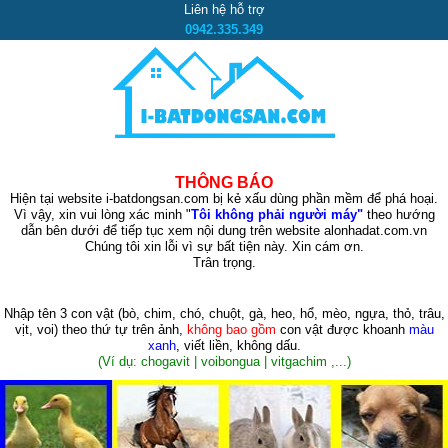
Liên hệ hỗ trợ
0942.335.349
THÔNG BÁO
Hiện tại website i-batdongsan.com bị kẻ xấu dùng phần mềm để phá hoại.
Vì vậy, xin vui lòng xác minh "
Tôi không phải người máy"
theo hướng
dẫn bên dưới để tiếp tục xem nội dung trên website alonhadat.com.vn
Chúng tôi xin lỗi vì sự bất tiện này. Xin cám ơn.
Trân trọng.
Nhập tên 3 con vật
(bò, chim, chó, chuột, gà, heo, hổ, mèo, ngựa, thỏ, trâu,
vịt, voi)
theo thứ tự trên ảnh,
không bao gồm
con vật được khoanh
màu
xanh
, viết liền, không dấu.
(Ví dụ: chogavit | voibongua | vitgachim ,...)