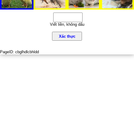
Viết liền, không dấu
Xác thực
PageID:
cbglhdlcbhldd