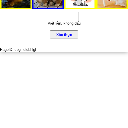
Viết liền, không dấu
Xác thực
PageID:
cbglhdlcbhlgf