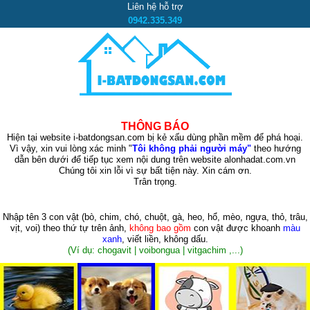
Liên hệ hỗ trợ
0942.335.349
THÔNG BÁO
Hiện tại website i-batdongsan.com bị kẻ xấu dùng phần mềm để phá hoại.
Vì vậy, xin vui lòng xác minh "
Tôi không phải người máy"
theo hướng
dẫn bên dưới để tiếp tục xem nội dung trên website alonhadat.com.vn
Chúng tôi xin lỗi vì sự bất tiện này. Xin cám ơn.
Trân trọng.
Nhập tên 3 con vật
(bò, chim, chó, chuột, gà, heo, hổ, mèo, ngựa, thỏ, trâu,
vịt, voi)
theo thứ tự trên ảnh,
không bao gồm
con vật được khoanh
màu
xanh
, viết liền, không dấu.
(Ví dụ: chogavit | voibongua | vitgachim ,...)